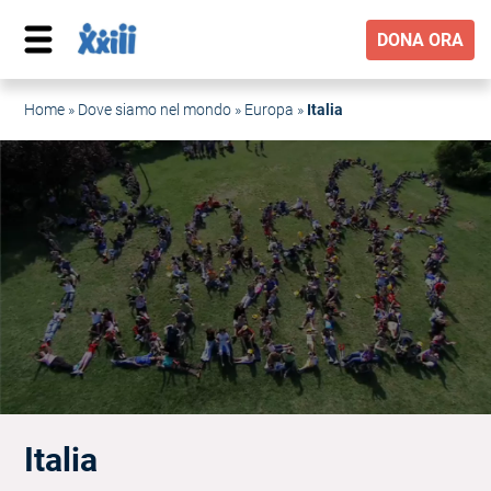
DONA ORA
Home
»
Dove siamo nel mondo
»
Europa
»
Italia
Italia