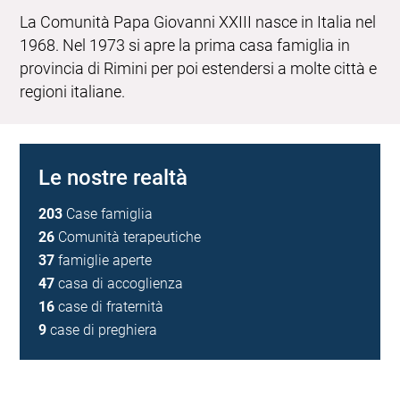
La Comunità Papa Giovanni XXIII nasce in Italia nel
1968. Nel 1973 si apre la prima casa famiglia in
provincia di Rimini per poi estendersi a molte città e
regioni italiane.
Le nostre realtà
203
Case famiglia
26
Comunità terapeutiche
37
famiglie aperte
47
casa di accoglienza
16
case di fraternità
9
case di preghiera