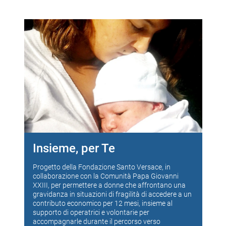
Insieme, per Te
Progetto della Fondazione Santo Versace, in
collaborazione con la Comunità Papa Giovanni
XXIII, per permettere a donne che affrontano una
gravidanza in situazioni di fragilità di accedere a un
contributo economico per 12 mesi, insieme al
supporto di operatrici e volontarie per
accompagnarle durante il percorso verso