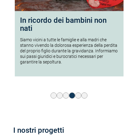
In ricordo dei bambini non
P
nati
o
o
Siamo vicini a tutte le famiglie e alla madri che
Ins
rsi
stanno vivendo la dolorosa esperienza della perdita
pre
a
del proprio figlio durante la gravidanza. Informiamo
nat
sui passi giuridici e burocratici necessari per
ult
garantire la sepoltura.
I nostri progetti