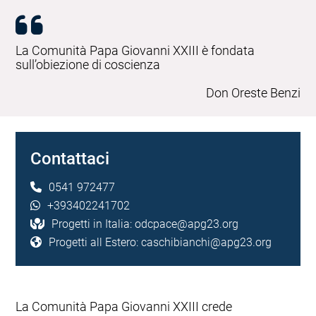
La Comunità Papa Giovanni XXIII è fondata
sull’obiezione di coscienza
Don Oreste Benzi
Contattaci
0541 972477
+393402241702
Progetti in Italia:
odcpace@apg23.org
Progetti all Estero:
caschibianchi@apg23.org
La Comunità Papa Giovanni XXIII crede