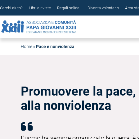
Cerchi aiuto?
Libri e riviste
Regali solidali
Diventa volontario
Area s
Home
»
Pace e nonviolenza
Promuovere la pace,
alla nonviolenza
L’uomo ha sempre organizzato la guerra, è ar