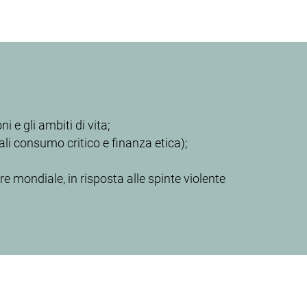
 e gli ambiti di vita;
ali consumo critico e finanza etica);
 mondiale, in risposta alle spinte violente