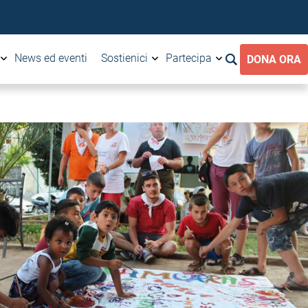
News ed eventi
Sostienici
Partecipa
DONA ORA