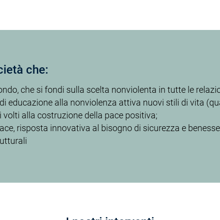
ietà che:
che si fondi sulla scelta nonviolenta in tutte le relazioni
 educazione alla nonviolenza attiva nuovi stili di vita (qu
i volti alla costruzione della pace positiva;
ce, risposta innovativa al bisogno di sicurezza e benessere
utturali