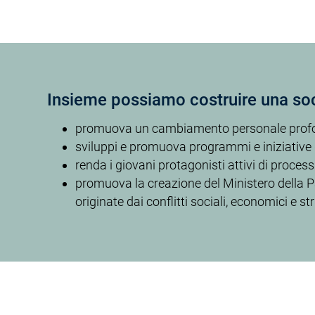
Insieme possiamo costruire una soc
promuova un cambiamento personale profondo, 
sviluppi e promuova programmi e iniziative di
renda i giovani protagonisti attivi di process
promuova la creazione del Ministero della Pa
originate dai conflitti sociali, economici e str