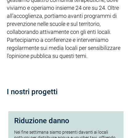
viviamo e operiamo insieme 24 ore su 24. Oltre
all’accoglienza, portiamo avanti programmi di
prevenzione nelle scuole e sul territorio,
collaborando attivamente con gli enti locali.
Partecipiamo a conferenze e interveniamo
regolarmente sui media locali per sensibilizzare
l’opinione pubblica su questi temi.
I nostri progetti
Riduzione danno
C
Nei fine settimana siamo presenti davanti ai locali
Le
notturni per distribuire acqua e voucher taxi, offrendo
col