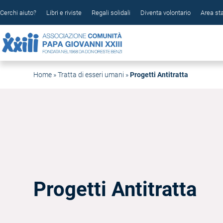
Cerchi aiuto?
Libri e riviste
Regali solidali
Diventa volontario
Area s
Home
»
Tratta di esseri umani
»
Progetti Antitratta
Progetti Antitratta