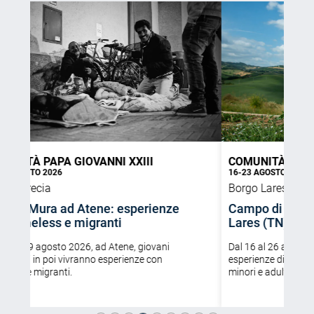
COMUNITÀ PAPA GIOVANNI XXIII
COMUN
16-23 AGOSTO 2026
16-26 
Borgo Lares | Trento (TN)
Catani
Campo di Condivisione a Borgo
Fuori
Lares (TN)
esper
Dal 16 al 26 agosto 2026, giovani vivranno
Dal 16 
esperienze di volontariato a Borgo Lares con
esperie
minori e adulti ex detenuti.
Trapani